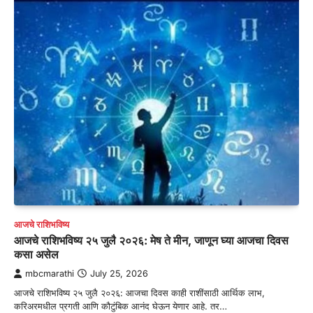
आजचे राशिभविष्य
आजचे राशिभविष्य २५ जुलै २०२६: मेष ते मीन, जाणून घ्या आजचा दिवस
कसा असेल
mbcmarathi
July 25, 2026
आजचे राशिभविष्य २५ जुलै २०२६: आजचा दिवस काही राशींसाठी आर्थिक लाभ,
करिअरमधील प्रगती आणि कौटुंबिक आनंद घेऊन येणार आहे. तर…