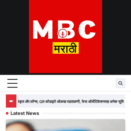
Skip
to
content
 कोडद्वारे ओळख पडताळणी, फेस ऑथेंटिकेशनसह अनेक सुविधा
नाशिकमध्ये औषध कं
Latest News