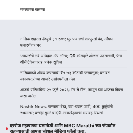
महत्त्वाच्या बातम्या
नाशिक शहरात डेंग्यूचे ३१ रुग्ण; धूर फवारणी तात्पुरती बंद, औषध
फवारणीवर भर
‘आधार’चे नवे अधिकृत ॲप लॉन्च; QR कोडद्वारे ओळख पडताळणी, फेस
ऑथेंटिकेशनसह अनेक सुविधा
नाशिकमध्ये औषध कंपन्यांची ₹१.७३ कोटींची फसवणूक; बनावट
कागदपत्रांच्या आधारे उद्योगपतीला गंडा
आजचे राशिभविष्य २५ जुलै २०२६: मेष ते मीन, जाणून घ्या आजचा दिवस
कसा असेल
Nashik News: पाण्याचा वेढा, घरा-घरात पाणी, 400 कुटुंबांचे
स्थलांतर; बत्तीही गुल! चांदोरी-सायखेड्याची भयावह स्थिती
दररोज महत्वाच्या घडामोडी आणि MBC Marathi च्या संपर्कात
राहण्यासाठी आमचा सोशल मीडिया फॉलो करा.