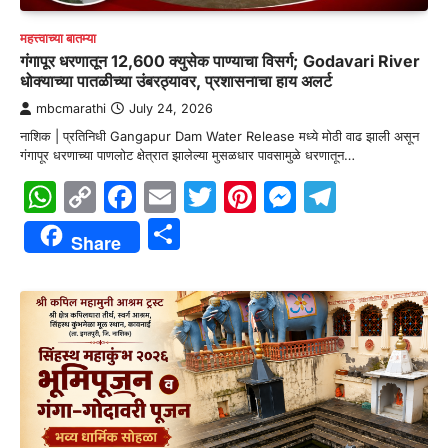
महत्त्वाच्या बातम्या
गंगापूर धरणातून 12,600 क्युसेक पाण्याचा विसर्ग; Godavari River
धोक्याच्या पातळीच्या उंबरठ्यावर, प्रशासनाचा हाय अलर्ट
mbcmarathi
July 24, 2026
नाशिक | प्रतिनिधी Gangapur Dam Water Release मध्ये मोठी वाढ झाली असून
गंगापूर धरणाच्या पाणलोट क्षेत्रात झालेल्या मुसळधार पावसामुळे धरणातून…
WhatsApp
Copy
Facebook
Email
Twitter
Pinterest
Messenge
Telegr
Link
Share
Share