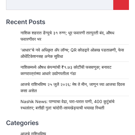
Recent Posts
नाशिक शहरात डेंग्यूचे ३१ रुग्ण; धूर फवारणी तात्पुरती बंद, औषध
फवारणीवर भर
‘आधार’चे नवे अधिकृत ॲप लॉन्च; QR कोडद्वारे ओळख पडताळणी, फेस
ऑथेंटिकेशनसह अनेक सुविधा
नाशिकमध्ये औषध कंपन्यांची ₹१.७३ कोटींची फसवणूक; बनावट
कागदपत्रांच्या आधारे उद्योगपतीला गंडा
आजचे राशिभविष्य २५ जुलै २०२६: मेष ते मीन, जाणून घ्या आजचा दिवस
कसा असेल
Nashik News: पाण्याचा वेढा, घरा-घरात पाणी, 400 कुटुंबांचे
स्थलांतर; बत्तीही गुल! चांदोरी-सायखेड्याची भयावह स्थिती
Categories
आजचे राशिभविष्य