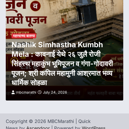
महत्त्वाच्या बातम्या
Nashik Simhastha Kumbh
Mela : कावनाई येथे २६ जुलै रोजी
सिंहस्थ महाकुंभ भूमिपूजन व गंगा-गोदावरी
पूजन; श्री कपिल महामुनी आश्रमात भव्य
धार्मिक सोहळा
mbcmarathi
July 24, 2026
Copyright © 2026 MBCMarathi | Quick
News by
Ascendoor
| Powered by
WordPress
.