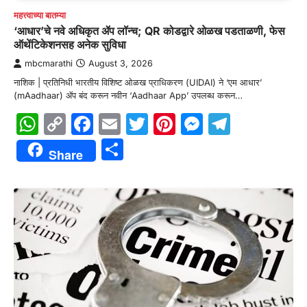
महत्त्वाच्या बातम्या
‘आधार’चे नवे अधिकृत ॲप लॉन्च; QR कोडद्वारे ओळख पडताळणी, फेस
ऑथेंटिकेशनसह अनेक सुविधा
mbcmarathi
August 3, 2026
नाशिक | प्रतिनिधी भारतीय विशिष्ट ओळख प्राधिकरण (UIDAI) ने ‘एम आधार’
(mAadhaar) ॲप बंद करून नवीन ‘Aadhaar App’ उपलब्ध करून…
WhatsApp
Copy
Facebook
Email
Twitter
Pinterest
Messenge
Telegr
Link
Share
Share