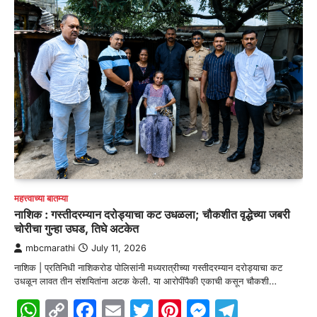
महत्त्वाच्या बातम्या
नाशिक : गस्तीदरम्यान दरोड्याचा कट उधळला; चौकशीत वृद्धेच्या जबरी
चोरीचा गुन्हा उघड, तिघे अटकेत
mbcmarathi
July 11, 2026
नाशिक | प्रतिनिधी नाशिकरोड पोलिसांनी मध्यरात्रीच्या गस्तीदरम्यान दरोड्याचा कट
उधळून लावत तीन संशयितांना अटक केली. या आरोपींपैकी एकाची कसून चौकशी…
WhatsApp
Copy
Facebook
Email
Twitter
Pinterest
Messenge
Telegr