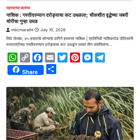
महत्त्वाच्या बातम्या
नाशिक : गस्तीदरम्यान दरोड्याचा कट उधळला; चौकशीत वृद्धेच्या जबरी
चोरीचा गुन्हा उघड
mbcmarathi
July 10, 2026
तिघे जेरबंद; ४५ हजारांचे सोन्याचे दागिने हस्तगत नाशिक | प्रतिनिधी नाशिकरोड पोलिसांनी
मध्यरात्रीच्या गस्तीदरम्यान दरोड्याचा कट उधळून लावत तीन संशयितांना…
WhatsApp
Copy
Facebook
Email
Twitter
Pinterest
Messenge
Telegr
Link
Share
Share