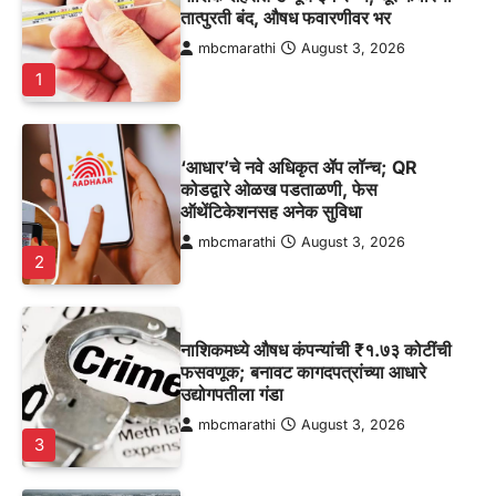
तात्पुरती बंद, औषध फवारणीवर भर
mbcmarathi
August 3, 2026
1
‘आधार’चे नवे अधिकृत ॲप लॉन्च; QR
कोडद्वारे ओळख पडताळणी, फेस
ऑथेंटिकेशनसह अनेक सुविधा
mbcmarathi
August 3, 2026
2
नाशिकमध्ये औषध कंपन्यांची ₹१.७३ कोटींची
फसवणूक; बनावट कागदपत्रांच्या आधारे
उद्योगपतीला गंडा
mbcmarathi
August 3, 2026
3