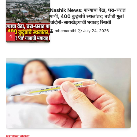
Nashik News: पाण्याचा वेढा, घरा-घरात
पाणी, 400 कुटुंबांचे स्थलांतर; बत्तीही गुल!
चांदोरी-सायखेड्याची भयावह स्थिती
mbcmarathi
July 24, 2026
4
महत्त्वाच्या बातम्या