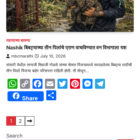
महत्त्वाच्या बातम्या
Nashik बिबट्याच्या तीन पिलांचे प्राण वाचविण्यात वन विभागाला यश
mbcmarathi
July 10, 2026
संसारी येथील तानाजी शिवाजी गोडसे यांच्या शेतात पिंजऱ्यामध्ये सापडलेल्या बिबट्या मादीची
तीन पिल्ले पिंजऱ्या बाहेर परिसरात राहिली होती. ती शोधून…
WhatsApp
Copy
Facebook
Email
Twitter
Pinterest
Messenge
Telegr
Link
Share
Share
Posts
1
2
pagination
Search