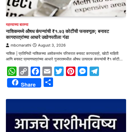
महत्त्वाच्या बातम्या
नाशिकमध्ये औषध कंपन्यांची ₹१.७३ कोटींची फसवणूक; बनावट
कागदपत्रांच्या आधारे उद्योगपतीला गंडा
mbcmarathi
August 3, 2026
नाशिक | प्रतिनिधी नाशिकच्या अशोकस्तंभ परिसरात बनावट कागदपत्रे, खोटी माहिती
आणि बनावट प्रमाणपत्रांच्या आधारे गुजरातमधील औषध उत्पादक कंपन्यांची ₹१ कोटी…
WhatsApp
Copy
Facebook
Email
Twitter
Pinterest
Messenge
Telegr
Link
Share
Share