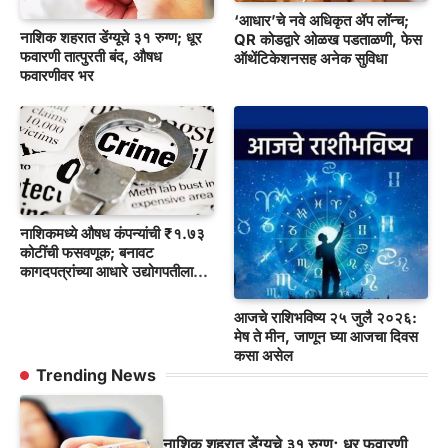
‘आधार’चे नवे अधिकृत ॲप लॉन्च;
नाशिक शहरात डेंग्यूचे ३१ रुग्ण; धूर
QR कोडद्वारे ओळख पडताळणी, फेस
फवारणी तात्पुरती बंद, औषध
ऑथेंटिकेशनसह अनेक सुविधा
फवारणीवर भर
नाशिकमध्ये औषध कंपन्यांची ₹१.७३
कोटींची फसवणूक; बनावट
कागदपत्रांच्या आधारे उद्योगपतीला
गंडा
आजचे राशिभविष्य २५ जुलै २०२६:
मेष ते मीन, जाणून घ्या आजचा दिवस
कसा असेल
Trending News
नाशिक शहरात डेंग्यूचे ३१ रुग्ण; धूर फवारणी