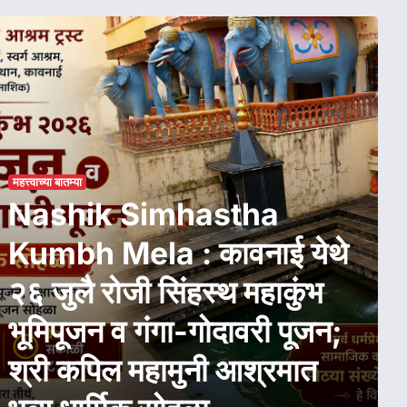
महत्त्वाच्या बातम्या
Nashik Simhastha
Kumbh Mela : कावनाई येथे
म
२६ जुलै रोजी सिंहस्थ महाकुंभ
भूमिपूजन व गंगा-गोदावरी पूजन;
श्री कपिल महामुनी आश्रमात