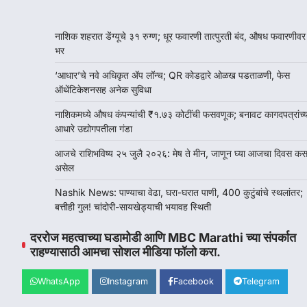
नाशिक शहरात डेंग्यूचे ३१ रुग्ण; धूर फवारणी तात्पुरती बंद, औषध फवारणीवर
भर
‘आधार’चे नवे अधिकृत ॲप लॉन्च; QR कोडद्वारे ओळख पडताळणी, फेस
ऑथेंटिकेशनसह अनेक सुविधा
नाशिकमध्ये औषध कंपन्यांची ₹१.७३ कोटींची फसवणूक; बनावट कागदपत्रांच्य
आधारे उद्योगपतीला गंडा
आजचे राशिभविष्य २५ जुलै २०२६: मेष ते मीन, जाणून घ्या आजचा दिवस कस
असेल
Nashik News: पाण्याचा वेढा, घरा-घरात पाणी, 400 कुटुंबांचे स्थलांतर;
बत्तीही गुल! चांदोरी-सायखेड्याची भयावह स्थिती
दररोज महत्वाच्या घडामोडी आणि MBC Marathi च्या संपर्कात
राहण्यासाठी आमचा सोशल मीडिया फॉलो करा.
WhatsApp
Instagram
Facebook
Telegram