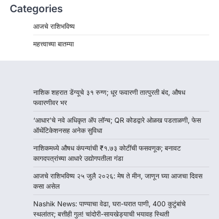
Categories
आजचे राशिभविष्य
महत्त्वाच्या बातम्या
नाशिक शहरात डेंग्यूचे ३१ रुग्ण; धूर फवारणी तात्पुरती बंद, औषध
फवारणीवर भर
‘आधार’चे नवे अधिकृत ॲप लॉन्च; QR कोडद्वारे ओळख पडताळणी, फेस
ऑथेंटिकेशनसह अनेक सुविधा
नाशिकमध्ये औषध कंपन्यांची ₹१.७३ कोटींची फसवणूक; बनावट
कागदपत्रांच्या आधारे उद्योगपतीला गंडा
आजचे राशिभविष्य २५ जुलै २०२६: मेष ते मीन, जाणून घ्या आजचा दिवस
कसा असेल
Nashik News: पाण्याचा वेढा, घरा-घरात पाणी, 400 कुटुंबांचे
स्थलांतर; बत्तीही गुल! चांदोरी-सायखेड्याची भयावह स्थिती