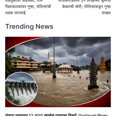
वाहतुकीला अडथळा; पाच
नाशिकरोडमध्ये ३५ लाखांच्या भूमिगत
रिक्षाचालकांवर गुन्हा, पोलिसांची
केबलची चोरी; पोलिसांकडून गुन्हा
धडक कारवाई
दाखल
Trending News
गंगापूर धरणातून 12,600 क्युसेक पाण्याचा विसर्ग; Godavari River