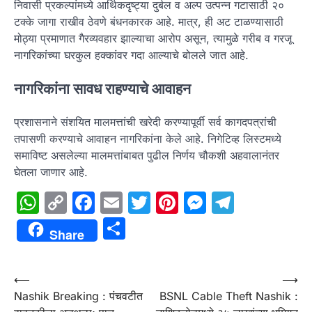
निवासी प्रकल्पांमध्ये आर्थिकदृष्ट्या दुर्बल व अल्प उत्पन्न गटासाठी २०
टक्के जागा राखीव ठेवणे बंधनकारक आहे. मात्र, ही अट टाळण्यासाठी
मोठ्या प्रमाणात गैरव्यवहार झाल्याचा आरोप असून, त्यामुळे गरीब व गरजू
नागरिकांच्या घरकुल हक्कांवर गदा आल्याचे बोलले जात आहे.
नागरिकांना सावध राहण्याचे आवाहन
प्रशासनाने संशयित मालमत्तांची खरेदी करण्यापूर्वी सर्व कागदपत्रांची
तपासणी करण्याचे आवाहन नागरिकांना केले आहे. निगेटिव्ह लिस्टमध्ये
समाविष्ट असलेल्या मालमत्तांबाबत पुढील निर्णय चौकशी अहवालानंतर
घेतला जाणार आहे.
WhatsApp
Copy
Facebook
Email
Twitter
Pinterest
Messenge
Telegr
Link
Share
Share
Post
⟵
⟶
Nashik Breaking : पंचवटीत
BSNL Cable Theft Nashik :
navigation