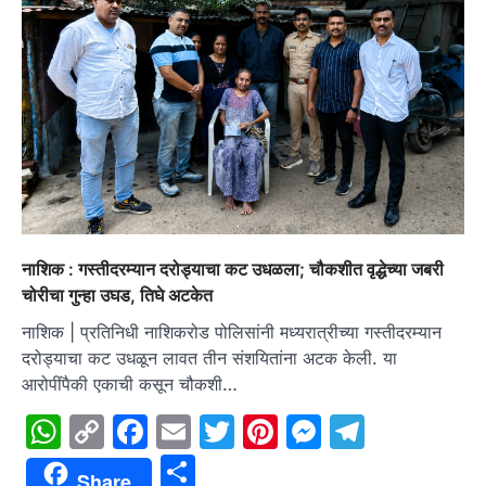
नाशिक : गस्तीदरम्यान दरोड्याचा कट उधळला; चौकशीत वृद्धेच्या जबरी
चोरीचा गुन्हा उघड, तिघे अटकेत
नाशिक | प्रतिनिधी नाशिकरोड पोलिसांनी मध्यरात्रीच्या गस्तीदरम्यान
दरोड्याचा कट उधळून लावत तीन संशयितांना अटक केली. या
आरोपींपैकी एकाची कसून चौकशी…
WhatsApp
Copy
Facebook
Email
Twitter
Pinterest
Messenge
Telegr
Link
Share
Share