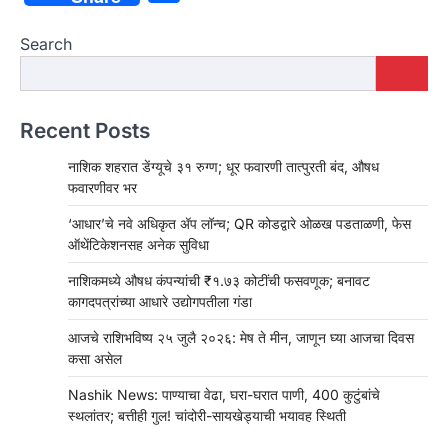
Search
Recent Posts
नाशिक शहरात डेंग्यूचे ३१ रुग्ण; धूर फवारणी तात्पुरती बंद, औषध
फवारणीवर भर
‘आधार’चे नवे अधिकृत ॲप लॉन्च; QR कोडद्वारे ओळख पडताळणी, फेस
ऑथेंटिकेशनसह अनेक सुविधा
नाशिकमध्ये औषध कंपन्यांची ₹१.७३ कोटींची फसवणूक; बनावट
कागदपत्रांच्या आधारे उद्योगपतीला गंडा
आजचे राशिभविष्य २५ जुलै २०२६: मेष ते मीन, जाणून घ्या आजचा दिवस
कसा असेल
Nashik News: पाण्याचा वेढा, घरा-घरात पाणी, 400 कुटुंबांचे
स्थलांतर; बत्तीही गुल! चांदोरी-सायखेड्याची भयावह स्थिती