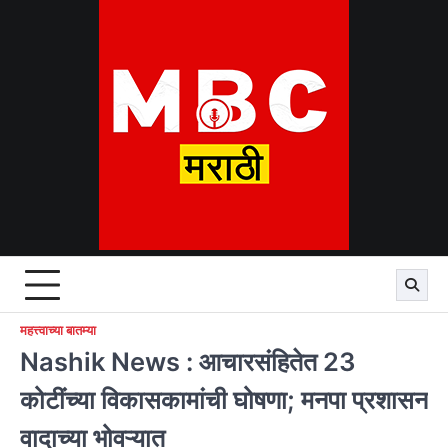
Skip
to
content
महत्त्वाच्या बातम्या
Nashik News : आचारसंहितेत 23
कोटींच्या विकासकामांची घोषणा; मनपा प्रशासन
वादाच्या भोवऱ्यात