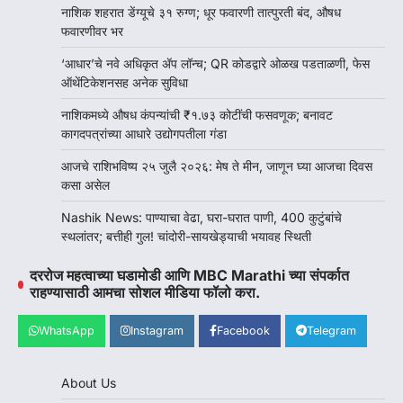
नाशिक शहरात डेंग्यूचे ३१ रुग्ण; धूर फवारणी तात्पुरती बंद, औषध
फवारणीवर भर
‘आधार’चे नवे अधिकृत ॲप लॉन्च; QR कोडद्वारे ओळख पडताळणी, फेस
ऑथेंटिकेशनसह अनेक सुविधा
नाशिकमध्ये औषध कंपन्यांची ₹१.७३ कोटींची फसवणूक; बनावट
कागदपत्रांच्या आधारे उद्योगपतीला गंडा
आजचे राशिभविष्य २५ जुलै २०२६: मेष ते मीन, जाणून घ्या आजचा दिवस
कसा असेल
Nashik News: पाण्याचा वेढा, घरा-घरात पाणी, 400 कुटुंबांचे
स्थलांतर; बत्तीही गुल! चांदोरी-सायखेड्याची भयावह स्थिती
दररोज महत्वाच्या घडामोडी आणि MBC Marathi च्या संपर्कात
राहण्यासाठी आमचा सोशल मीडिया फॉलो करा.
WhatsApp
Instagram
Facebook
Telegram
About Us