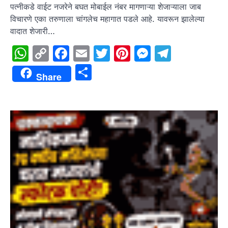
पत्नीकडे वाईट नजरेने बघत मोबाईल नंबर मागणाऱ्या शेजाऱ्याला जाब
विचारणे एका तरुणाला चांगलेच महागात पडले आहे. यावरून झालेल्या
वादात शेजारी…
WhatsApp
Copy
Facebook
Email
Twitter
Pinterest
Messenge
Telegr
Link
Share
Share