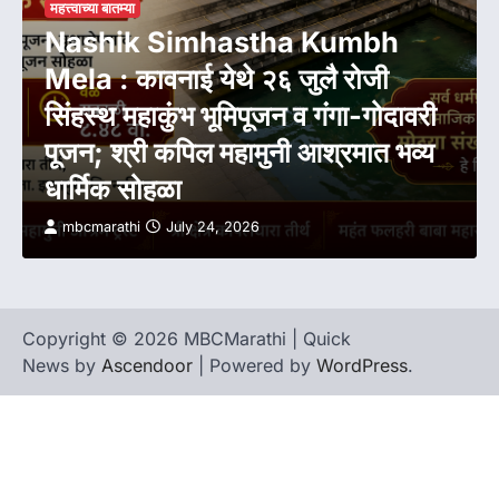
महत्त्वाच्या बातम्या
Nashik Simhastha Kumbh
Mela : कावनाई येथे २६ जुलै रोजी
सिंहस्थ महाकुंभ भूमिपूजन व गंगा-गोदावरी
पूजन; श्री कपिल महामुनी आश्रमात भव्य
धार्मिक सोहळा
mbcmarathi
July 24, 2026
Copyright © 2026 MBCMarathi | Quick
News by
Ascendoor
| Powered by
WordPress
.