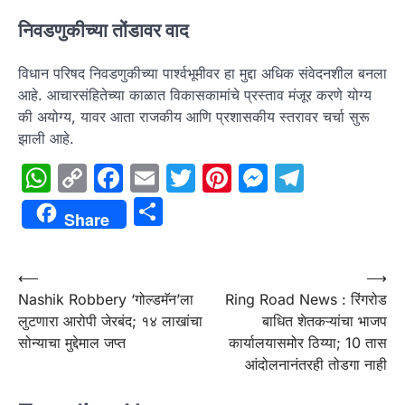
निवडणुकीच्या तोंडावर वाद
विधान परिषद निवडणुकीच्या पार्श्वभूमीवर हा मुद्दा अधिक संवेदनशील बनला
आहे. आचारसंहितेच्या काळात विकासकामांचे प्रस्ताव मंजूर करणे योग्य
की अयोग्य, यावर आता राजकीय आणि प्रशासकीय स्तरावर चर्चा सुरू
झाली आहे.
WhatsApp
Copy
Facebook
Email
Twitter
Pinterest
Messenge
Telegr
Link
Share
Share
Post
⟵
⟶
Nashik Robbery ‘गोल्डमॅन’ला
Ring Road News : रिंगरोड
navigation
लुटणारा आरोपी जेरबंद; १४ लाखांचा
बाधित शेतकऱ्यांचा भाजप
सोन्याचा मुद्देमाल जप्त
कार्यालयासमोर ठिय्या; 10 तास
आंदोलनानंतरही तोडगा नाही