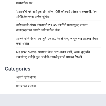
फवारणीवर भर
‘आधार’चे नवे अधिकृत ॲप लॉन्च; QR कोडद्वारे ओळख पडताळणी, फेस
ऑथेंटिकेशनसह अनेक सुविधा
नाशिकमध्ये औषध कंपन्यांची ₹१.७३ कोटींची फसवणूक; बनावट
कागदपत्रांच्या आधारे उद्योगपतीला गंडा
आजचे राशिभविष्य २५ जुलै २०२६: मेष ते मीन, जाणून घ्या आजचा दिवस
कसा असेल
Nashik News: पाण्याचा वेढा, घरा-घरात पाणी, 400 कुटुंबांचे
स्थलांतर; बत्तीही गुल! चांदोरी-सायखेड्याची भयावह स्थिती
Categories
आजचे राशिभविष्य
महत्त्वाच्या बातम्या